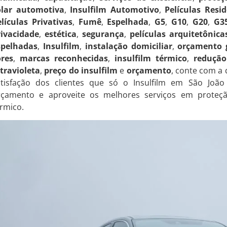
olar automotiva
,
Insulfilm Automotivo
,
Películas Resid
lículas Privativas
,
Fumê
,
Espelhada
,
G5
,
G10
,
G20
,
G3
rivacidade
,
estética
,
segurança
,
películas arquitetônica
spelhadas
,
Insulfilm
,
instalação domiciliar
,
orçamento g
ores
,
marcas reconhecidas
,
insulfilm térmico
,
redução
travioleta
,
preço do insulfilm
e
orçamento
, conte com a
atisfação dos clientes que só o Insulfilm em São João
rçamento e aproveite os melhores serviços em proteçã
rmico.