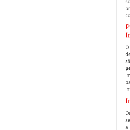
so
pr
c
P
I
O
d
s
p
im
p
in
I
Ou
se
a