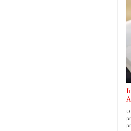
I
A
O
p
p