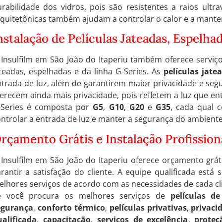
rabilidade dos vidros, pois são resistentes a raios ultrav
quitetônicas também ajudam a controlar o calor e a mante
nstalação de Películas Jateadas, Espelha
Insulfilm em São João do Itaperiu também oferece serviço
teadas, espelhadas e da linha G-Series. As
películas jate
trada de luz, além de garantirem maior privacidade e seg
erecem ainda mais privacidade, pois refletem a luz que ent
-Series é composta por
G5
,
G10
,
G20
e
G35
, cada qual 
ntrolar a entrada de luz e manter a segurança do ambiente
rçamento Grátis e Instalação Profission
Insulfilm em São João do Itaperiu oferece orçamento gráti
rantir a satisfação do cliente. A equipe qualificada est
lhores serviços de acordo com as necessidades de cada cl
e você procura os melhores serviços de
películas de
egurança
,
conforto térmico
,
películas privativas
,
privaci
ualificada
,
capacitação
,
serviços de excelência
,
proteç