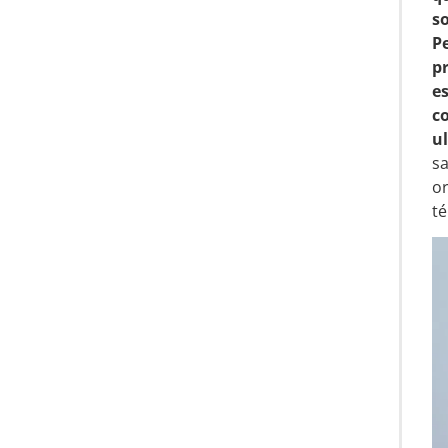
s
Pe
p
e
c
ul
s
o
té