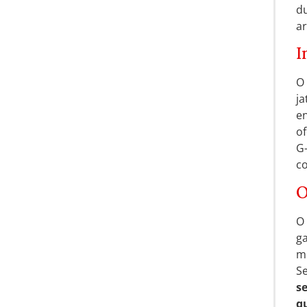
du
ar
I
O 
ja
en
of
G
co
O
O 
ga
me
S
s
q