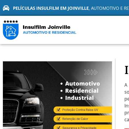
PELÍCULAS INSULFILM EM JOINVILLE
, AUTOMOTIVO E RE
A
so
p
In
p
ca