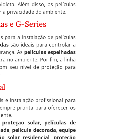
ioleta. Além disso, as películas
r a privacidade do ambiente.
das e G-Series
s para a instalação de películas
adas
são ideais para controlar a
urança. As
películas espelhadas
ra no ambiente. Por fim, a linha
com seu nível de proteção para
.
al
s e instalação profissional para
á sempre pronta para oferecer os
iente.
 proteção solar
,
películas de
dade
,
película decorada
,
equipe
ão solar residencial
,
proteção