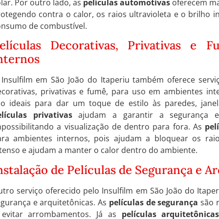
lar. Por outro lado, as
películas automotivas
oferecem mai
otegendo contra o calor, os raios ultravioleta e o brilho 
onsumo de combustível.
elículas Decorativas, Privativas e 
nternos
 Insulfilm em São João do Itaperiu também oferece serviç
ecorativas, privativas e fumê, para uso em ambientes int
ão ideais para dar um toque de estilo às paredes, janel
elículas privativas
ajudam a garantir a segurança e 
possibilitando a visualização de dentro para fora. As
pel
ara ambientes internos, pois ajudam a bloquear os raios 
tenso e ajudam a manter o calor dentro do ambiente.
nstalação de Películas de Segurança e A
tro serviço oferecido pelo Insulfilm em São João do Itaper
gurança e arquitetônicas. As
películas de segurança
são r
 evitar arrombamentos. Já as
películas arquitetônica