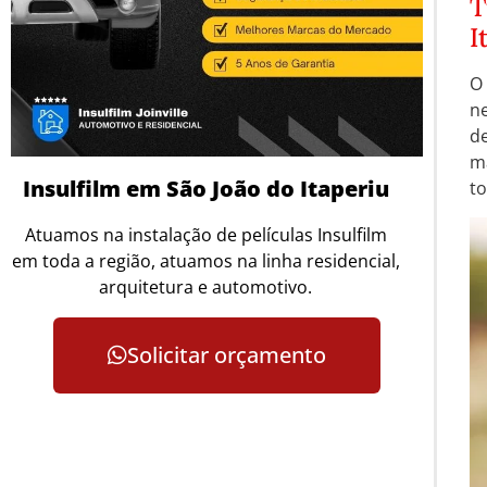
T
I
O
ne
d
m
Insulfilm em São João do Itaperiu
to
Atuamos na instalação de películas Insulfilm
em toda a região, atuamos na linha residencial,
arquitetura e automotivo.
Solicitar orçamento