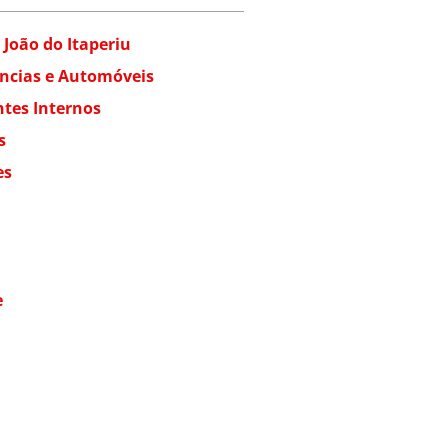
 João do Itaperiu
ências e Automóveis
ntes Internos
s
es
e