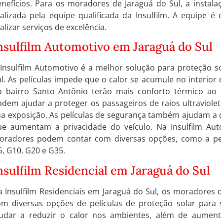
nefícios. Para os moradores de Jaraguá do Sul, a instala
alizada pela equipe qualificada da Insulfilm. A equipe é
alizar serviços de excelência.
nsulfilm Automotivo em Jaraguá do Sul
 Insulfilm Automotivo é a melhor solução para proteção s
l. As películas impede que o calor se acumule no interio
o bairro Santo Antônio terão mais conforto térmico ao di
dem ajudar a proteger os passageiros de raios ultraviole
a exposição. As películas de segurança também ajudam a di
ue aumentam a privacidade do veículo. Na Insulfilm Aut
oradores podem contar com diversas opções, como a pelí
, G10, G20 e G35.
nsulfilm Residencial em Jaraguá do Sul
a Insulfilm Residenciais em Jaraguá do Sul, os moradores
om diversas opções de películas de proteção solar para 
judar a reduzir o calor nos ambientes, além de aumenta