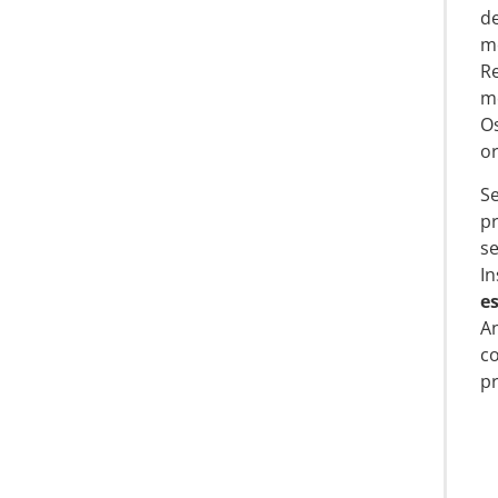
d
m
Re
mo
O
o
S
p
se
In
e
A
c
pr