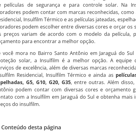
e películas de segurança e para controle solar. Na In
oradores podem contar com marcas reconhecidas, como a I
sidencial, Insulfilm Térmico e as películas jateadas, espelh
radores podem escolher entre diversas cores e orçar os se
s preços variam de acordo com o modelo da película, p
rçamento para encontrar a melhor opção.
e você mora no Bairro Santo Antônio em Jaraguá do Sul 
roteção solar, a Insulfilm é a melhor opção. A equipe qu
rviços de excelência, além de diversas marcas reconhecid
sulfilm Residencial, Insulfilm Térmico e ainda as
película
spelhadas, G5, G10, G20, G35
, entre outras. Além disso
ntônio podem contar com diversas cores e orçamento grá
ontato com a Insulfilm em Jaraguá do Sul e obtenha mais 
eços do insulfilm.
Conteúdo desta página