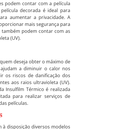
res podem contar com a película
A película decorada é ideal para
para aumentar a privacidade. A
roporcionar mais segurança para
nio também podem contar com as
leta (UV).
a quem deseja obter o máximo de
 ajudam a diminuir o calor nos
r os riscos de danificação dos
tes aos raios ultravioleta (UV).
a Insulfilm Térmico é realizada
itada para realizar serviços de
as películas.
s
m à disposição diversos modelos