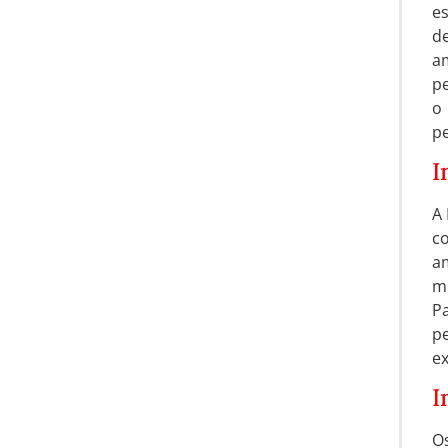
es
de
a
p
o
pe
I
A 
c
a
mó
P
p
ex
I
O