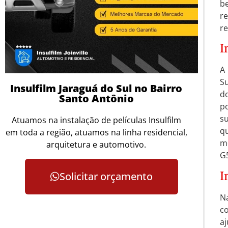
be
re
re
I
A
Su
Insulfilm Jaraguá do Sul no Bairro
d
Santo Antônio
po
su
Atuamos na instalação de películas Insulfilm
q
em toda a região, atuamos na linha residencial,
m
arquitetura e automotivo.
G5
I
Solicitar orçamento
N
c
a