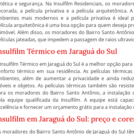
tética e segurança. Na Insulfilm Residenciais, os morado
corada, a película privativa e a película arquitetônica. 
mbientes mais modernos e a película privativa é ideal 
elícula arquitetônica é uma boa opção para quem deseja p
 imóvel. Além disso, os moradores do Bairro Santo Antô
lículas jateadas, que impedem a passagem de raios ultravio
nsulfilm Térmico em Jaraguá do Sul
Insulfilm Térmico em Jaraguá do Sul é a melhor opção par
onforto térmico em sua residência. As películas térmicas
mbientes, além de aumentar a privacidade e ainda reduzi
veis e objetos. As películas térmicas também são resisten
ara os moradores do Bairro Santo Antônio, a instalação d
ela equipe qualificada da Insulfilm. A equipe está capac
celência e fornecer um orçamento grátis para a instalação d
nsulfilm em Jaraguá do Sul: preço e core
s moradores do Bairro Santo Antônio de Jaraguá do Sul tê