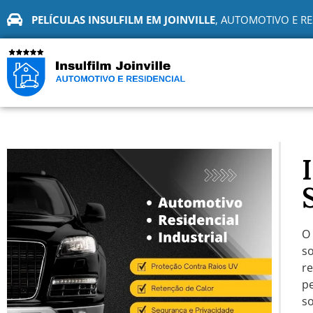
PELÍCULAS INSULFILM EM JOINVILLE
, AUTOMOTIVO E RE
O
so
re
pe
s