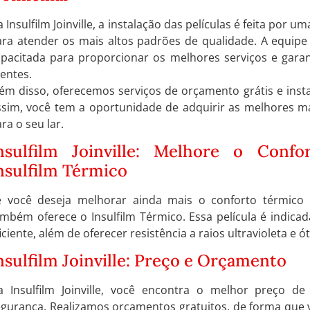
 Insulfilm Joinville, a instalação das películas é feita por u
ara atender os mais altos padrões de qualidade. A equipe
pacitada para proporcionar os melhores serviços e garant
ientes.
ém disso, oferecemos serviços de orçamento grátis e insta
ssim, você tem a oportunidade de adquirir as melhores ma
ra o seu lar.
nsulfilm Joinville: Melhore o Con
nsulfilm Térmico
e você deseja melhorar ainda mais o conforto térmico do 
mbém oferece o Insulfilm Térmico. Essa película é indica
iciente, além de oferecer resistência a raios ultravioleta e 
nsulfilm Joinville: Preço e Orçamento
a Insulfilm Joinville, você encontra o melhor preço de
egurança. Realizamos orçamentos gratuitos, de forma que 