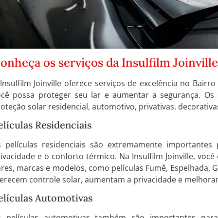
onheça os serviços da Insulfilm Joinvill
Insulfilm Joinville oferece serviços de excelência no Bairro
ocê possa proteger seu lar e aumentar a segurança. Os s
oteção solar residencial, automotivo, privativas, decorativa
elículas Residenciais
s películas residenciais são extremamente importantes
ivacidade e o conforto térmico. Na Insulfilm Joinville, você
res, marcas e modelos, como películas Fumê, Espelhada, G5
erecem controle solar, aumentam a privacidade e melhoram
elículas Automotivas
s películas automotivas também são importantes par