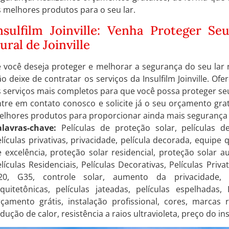
 melhores produtos para o seu lar.
nsulfilm Joinville: Venha Proteger Se
ural de Joinville
 você deseja proteger e melhorar a segurança do seu lar no
o deixe de contratar os serviços da Insulfilm Joinville. O
 serviços mais completos para que você possa proteger seu 
tre em contato conosco e solicite já o seu orçamento grat
lhores produtos para proporcionar ainda mais segurança e
alavras-chave:
Películas de proteção solar, películas d
lículas privativas, privacidade, película decorada, equipe q
 excelência, proteção solar residencial, proteção solar a
lículas Residenciais, Películas Decorativas, Películas Priv
20, G35, controle solar, aumento da privacidade, es
quitetônicas, películas jateadas, películas espelhadas, I
çamento grátis, instalação profissional, cores, marcas r
dução de calor, resistência a raios ultravioleta, preço do in