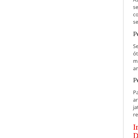
se
c
se
P
Se
ót
m
a
P
P
ar
j
re
I
D