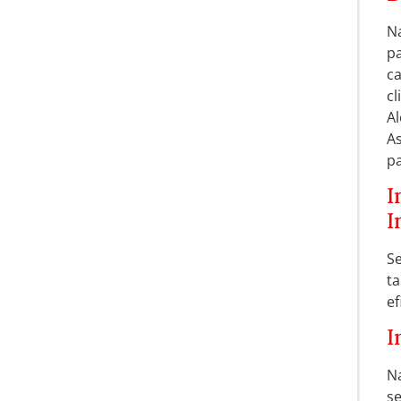
Na
p
ca
cl
Al
A
pa
I
I
S
ta
ef
I
N
s