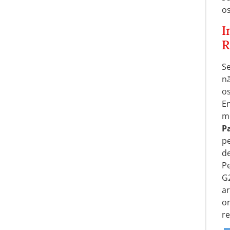
os
I
R
Se
nã
os
En
me
P
pe
de
Pe
G
ar
or
re