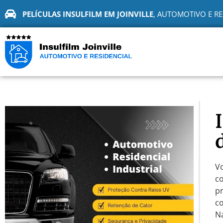
PELÍCULAS INSULFILM EM JOINVILLE
, AUTOMOTIVO E RE
V
c
pr
co
Na