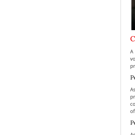
C
A 
v
pr
P
A
pr
co
of
P
A