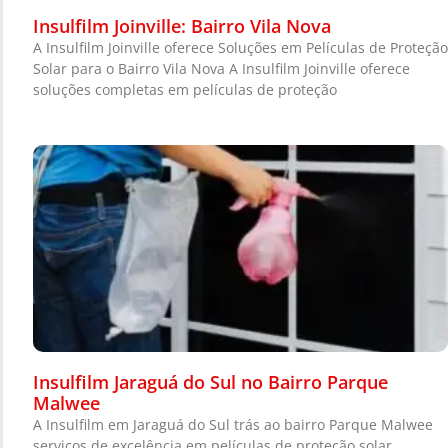
Insulfilm Joinville: Bairro Vila Nova
A Insulfilm Joinville oferece Soluções em Películas de Proteção
Solar para o Bairro Vila Nova A Insulfilm Joinville oferece
soluções completas em películas de proteção
Insulfilm Jaraguá do Sul no Bairro Parque
Malwee
A Insulfilm em Jaraguá do Sul trás ao bairro Parque Malwee
serviços de excelência em películas de proteção solar,