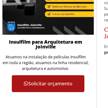
c
S
pe
re
C
J
Insulfilm para Arquitetura em
Joinville
E
p
Atuamos na instalação de películas Insulfilm
em toda a região, atuamos na linha residencial,
arquitetura e automotivo.
Solicitar orçamento