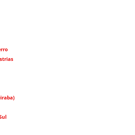
erro
strias
eiraba)
Sul