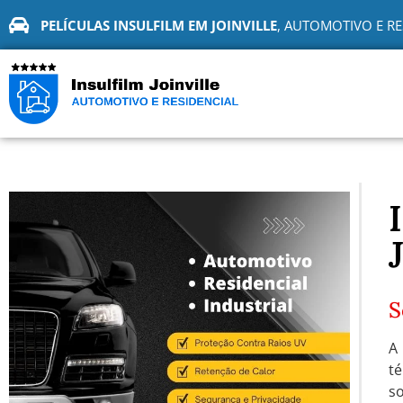
PELÍCULAS INSULFILM EM JOINVILLE
, AUTOMOTIVO E RE
S
té
s