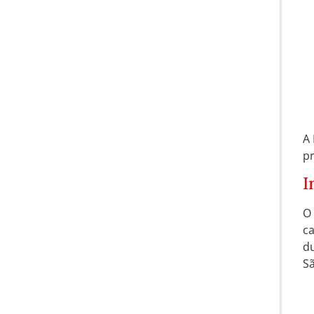
A 
pr
I
O 
c
du
Sã