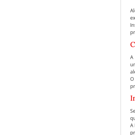
A
e
In
pr
C
A 
um
al
O
pr
I
Se
qu
A 
p