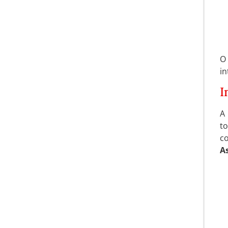
O
in
I
A
t
co
As