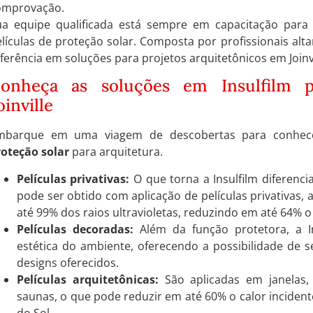
omprovação.
ua equipe qualificada está sempre em capacitação par
lículas de proteção solar. Composta por profissionais alta
ferência em soluções para projetos arquitetônicos em Joinvi
onheça as soluções em Insulfilm p
oinville
mbarque em uma viagem de descobertas para conhe
roteção solar
para arquitetura.
Películas privativas:
O que torna a Insulfilm diferenci
pode ser obtido com aplicação de películas privativas,
até 99% dos raios ultravioletas, reduzindo em até 64% o 
Películas decoradas:
Além da função protetora, a In
estética do ambiente, oferecendo a possibilidade de 
designs oferecidos.
Películas arquitetônicas:
São aplicadas em janelas, 
saunas, o que pode reduzir em até 60% o calor incident
do Sol.