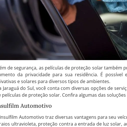
lém de segurança, as películas de proteção solar também 
umento da privacidade para sua residência. É possível en
ivativas e solares para diversos tipos de ambientes.
 Jaraguá do Sul, você conta com diversas opções de serviç
 películas de proteção solar. Confira algumas das soluções 
nsulfilm Automotivo
Insulfilm Automotivo traz diversas vantagens para seu veícul
raios ultravioleta, proteção contra a entrada de luz solar