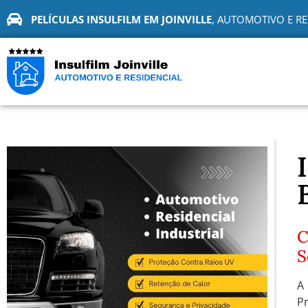
PELÍCULAS INSULFILM EM JOINVILLE
, AUTOMOTIVO E RE
C
S
A
P