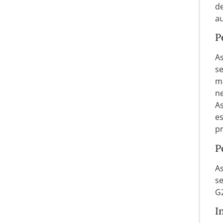
de
au
P
As
se
m
ne
A
e
pr
P
As
se
G
I