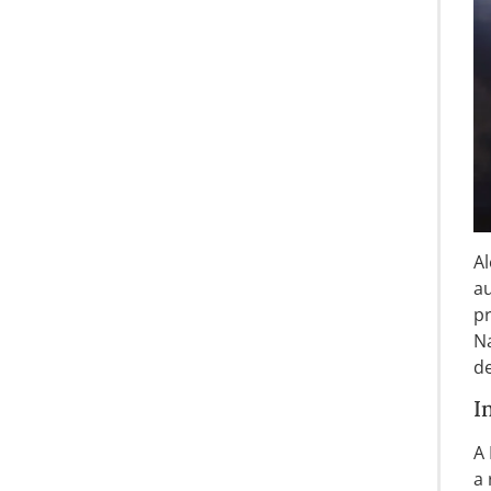
A
a
pr
Na
de
I
A 
a 