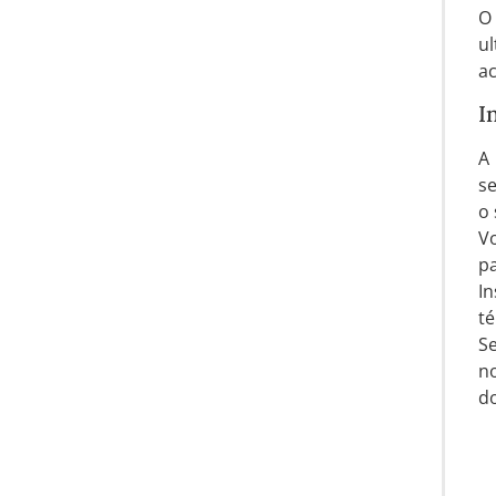
O 
u
ac
I
A 
se
o 
Vo
p
I
té
Se
no
do