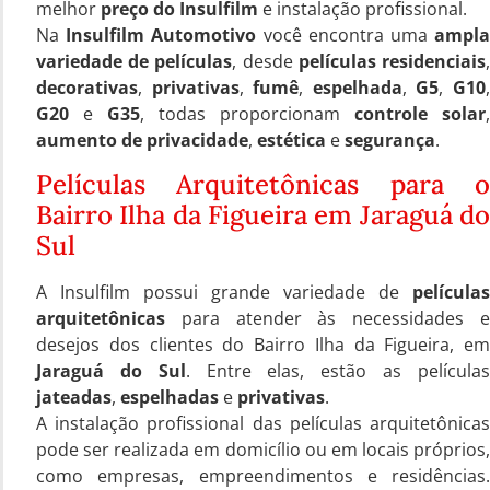
melhor
preço do Insulfilm
e instalação profissional.
Na
Insulfilm Automotivo
você encontra uma
ampl
variedade de películas
, desde
películas residenciais
decorativas
,
privativas
,
fumê
,
espelhada
,
G5
,
G10
G20
e
G35
, todas proporcionam
controle solar
,
aumento de privacidade
,
estética
e
segurança
.
Películas Arquitetônicas para o
Bairro Ilha da Figueira em Jaraguá do
Sul
A Insulfilm possui grande variedade de
películas
arquitetônicas
para atender às necessidades e
desejos dos clientes do Bairro Ilha da Figueira, em
Jaraguá do Sul
. Entre elas, estão as película
jateadas
,
espelhadas
e
privativas
.
A instalação profissional das películas arquitetônicas
pode ser realizada em domicílio ou em locais próprios,
como empresas, empreendimentos e residências.