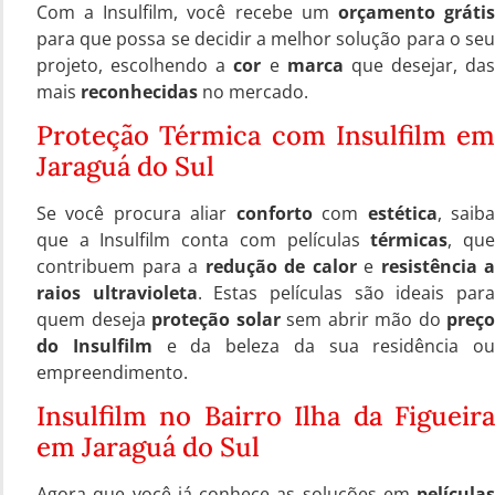
Com a Insulfilm, você recebe um
orçamento gráti
para que possa se decidir a melhor solução para o seu
projeto, escolhendo a
cor
e
marca
que desejar, das
mais
reconhecidas
no mercado.
Proteção Térmica com Insulfilm em
Jaraguá do Sul
Se você procura aliar
conforto
com
estética
, saib
que a Insulfilm conta com películas
térmicas
, qu
contribuem para a
redução de calor
e
resistência a
raios ultravioleta
. Estas películas são ideais par
quem deseja
proteção solar
sem abrir mão do
preço
do Insulfilm
e da beleza da sua residência ou
empreendimento.
Insulfilm no Bairro Ilha da Figueira
em Jaraguá do Sul
Agora que você já conhece as soluções em
películas