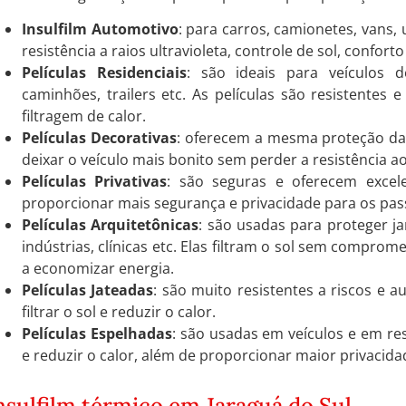
Insulfilm Automotivo
: para carros, camionetes, vans, u
resistência a raios ultravioleta, controle de sol, confort
Películas Residenciais
: são ideais para veículos 
caminhões, trailers etc. As películas são resistentes
filtragem de calor.
Películas Decorativas
: oferecem a mesma proteção das 
deixar o veículo mais bonito sem perder a resistência aos
Películas Privativas
: são seguras e oferecem excele
proporcionar mais segurança e privacidade para os pas
Películas Arquitetônicas
: são usadas para proteger ja
indústrias, clínicas etc. Elas filtram o sol sem comprom
a economizar energia.
Películas Jateadas
: são muito resistentes a riscos e 
filtrar o sol e reduzir o calor.
Películas Espelhadas
: são usadas em veículos e em resi
e reduzir o calor, além de proporcionar maior privacida
nsulfilm térmico em Jaraguá do Sul