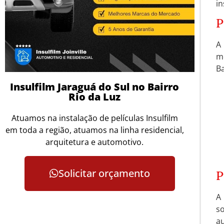
in
P
A
mó
Ba
Insulfilm Jaraguá do Sul no Bairro
Rio da Luz
Atuamos na instalação de películas Insulfilm
em toda a região, atuamos na linha residencial,
arquitetura e automotivo.
Solicitar orçamento
P
A
so
au