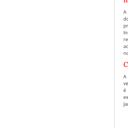
A
do
p
I
r
ac
no
C
A
ve
é
ex
Ja