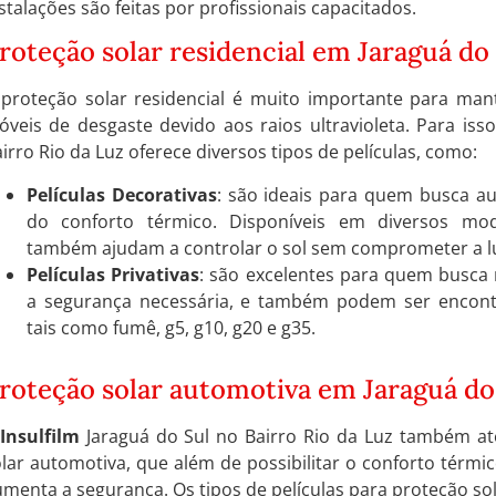
stalações são feitas por profissionais capacitados.
roteção solar residencial em Jaraguá do
 proteção solar residencial é muito importante para mant
veis de desgaste devido aos raios ultravioleta. Para iss
irro Rio da Luz oferece diversos tipos de películas, como:
Películas Decorativas
: são ideais para quem busca au
do conforto térmico. Disponíveis em diversos mode
também ajudam a controlar o sol sem comprometer a lu
Películas Privativas
: são excelentes para quem busca 
a segurança necessária, e também podem ser encontr
tais como fumê, g5, g10, g20 e g35.
roteção solar automotiva em Jaraguá do
Insulfilm
Jaraguá do Sul no Bairro Rio da Luz também ate
lar automotiva, que além de possibilitar o conforto térm
menta a segurança. Os tipos de películas para proteção so