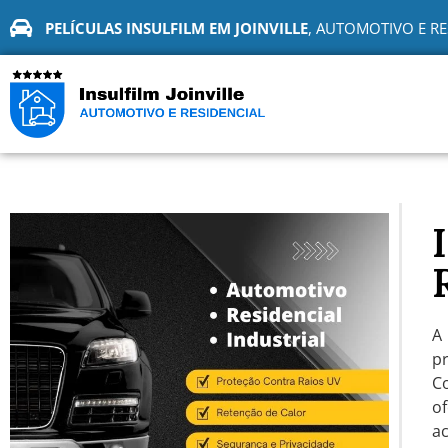
PELÍCULAS INSULFILM EM JOINVILLE
, AUTOMOTIVO E RE
p
C
of
a